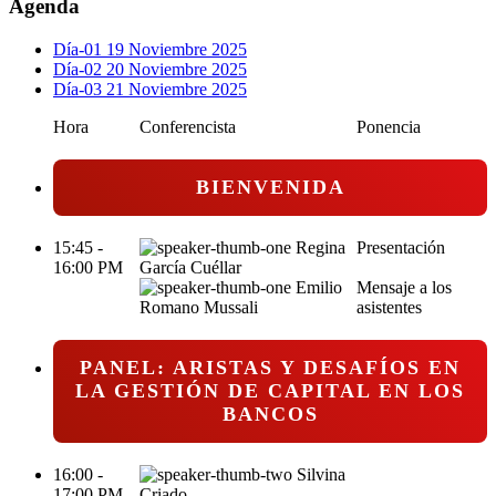
Agenda
Día-01
19 Noviembre 2025
Día-02
20 Noviembre 2025
Día-03
21 Noviembre 2025
Hora
Conferencista
Ponencia
BIENVENIDA
15:45 -
Regina
Presentación
16:00 PM
García Cuéllar
Emilio
Mensaje a los
Romano Mussali
asistentes
PANEL: ARISTAS Y DESAFÍOS EN
LA GESTIÓN DE CAPITAL EN LOS
BANCOS
16:00 -
Silvina
17:00 PM
Criado